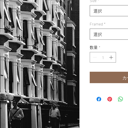
Size
*
選択
Framed
*
選択
数量
*
カ