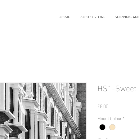
HOME
PHOTO STORE
SHIPPING AN
HS1-Sweet 
価
£8.00
格
Mount Colour
*