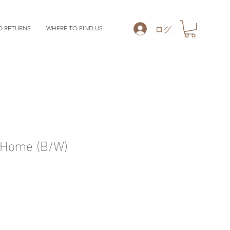
ログイン
D RETURNS
WHERE TO FIND US
Home (B/W)