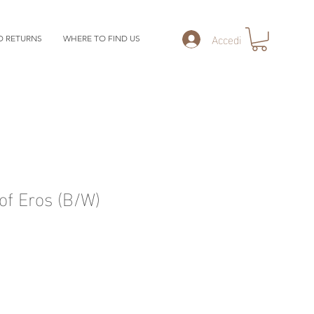
Accedi
D RETURNS
WHERE TO FIND US
of Eros (B/W)