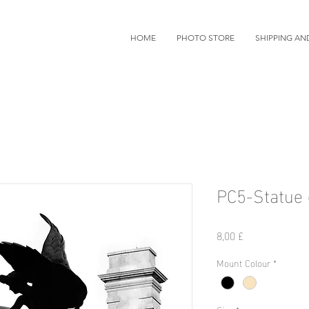
HOME
PHOTO STORE
SHIPPING AN
PC5-Statue 
Prezzo
8,00 £
Mount Colour
*