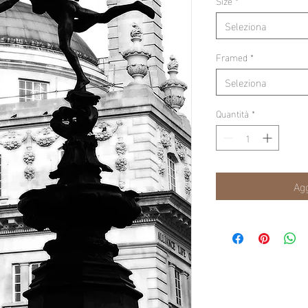
Size
*
Seleziona
Framed
*
Seleziona
Quantità
*
Agg